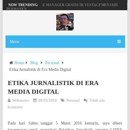
MENGAKTIFKAN FILE MANAGER GRATIS DI VESTACP MENJADI
NOW TRENDING:
PERMANEN
PENGERTIAN DOMAIN, SERVER DAN HOSTING
BEKERJA, BERMAIN DENGAN LAPTOP HP PAVILION X360
MAINAN ANDROID TV DI STB FIBERHOME HG680P
Menu
Home
Blog
Personal
Etika Jurnalistik di Era Media Digital
ETIKA JURNALISTIK DI ERA
MEDIA DIGITAL
Webmaster
09/03/2016
Personal
Tidak ada
komentar
Pada hari Sabtu tanggal 5 Maret 2016 kemarin, saya diberi
kesempatan untuk mengikuti Pelatihan Jurnalistik reporter LINES