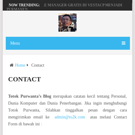
MENGAKTIFKAN FILE MANAGER GRATIS DI VESTACP MENJADI
NOW TRENDING:
PERMANEN
PENGERTIAN DOMAIN, SERVER DAN HOSTING
BEKERJA, BERMAIN DENGAN LAPTOP HP PAVILION X360
MAINAN ANDROID TV DI STB FIBERHOME HG680P
Menu
Home
Contact
CONTACT
Totok Purwanta’s Blog
merupakan catatan kecil tentang Personal,
Dunia Komputer dan Dunia Penerbangan. Jika ingin menghubungi
Totok Purwanta, Silahkan tinggalkan pesan dengan cara
mengirimkan email ke
admin@to2k.com
atau melaui Contact
Form di bawah ini :