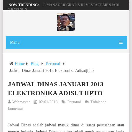
MENGAKTIFKAN FILE MANAGER GRATIS DI VESTACP MENJADI
NOW TRENDING:
PERMANEN
PENGERTIAN DOMAIN, SERVER DAN HOSTING
BEKERJA, BERMAIN DENGAN LAPTOP HP PAVILION X360
MAINAN ANDROID TV DI STB FIBERHOME HG680P
Menu
Home
Blog
Personal
Jadwal Dinas Januari 2013 Elektronika Adisutjipto
JADWAL DINAS JANUARI 2013
ELEKTRONIKA ADISUTJIPTO
Webmaster
02/01/2013
Personal
Tidak ada
komentar
Jadwal Dinas adalah jadwal masuk dinas di suatu perusahaan atau
tempat bekerja. Jadwal Dinas penting sekali untuk pengaturan kerja