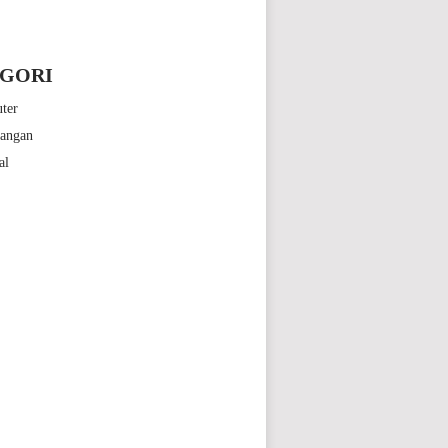
GORI
ter
bangan
al