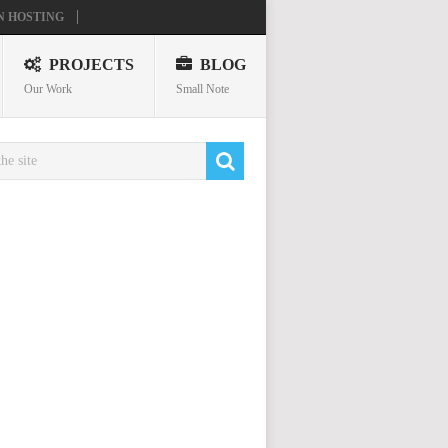
N HOSTING
PROJECTS
BLOG
Our Work
Small Note