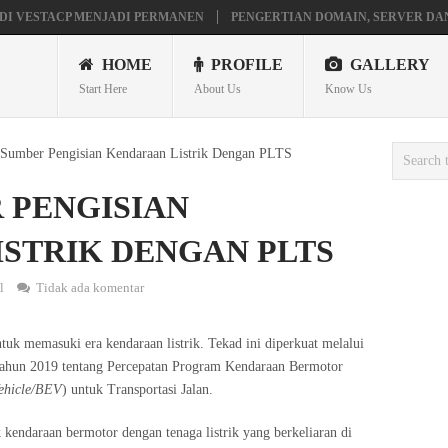
DI VESTACP MENJADI PERMANEN
PENGERTIAN DOMAIN, SERVER DA
AVILION X360
MAINAN ANDROID TV DI STB FIBERHOME HG680P
HOME
PROFILE
GALLERY
Start Here
About Us
Know Us
Sumber Pengisian Kendaraan Listrik Dengan PLTS
 PENGISIAN
STRIK DENGAN PLTS
l
Tidak ada komentar
tuk memasuki era kendaraan listrik. Tekad ini diperkuat melalui
Tahun 2019 tentang Percepatan Program Kendaraan Bermotor
Vehicle/BEV
) untuk Transportasi Jalan.
 kendaraan bermotor dengan tenaga listrik yang berkeliaran di