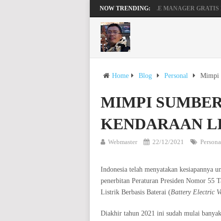
MENGAKTIFKAN FILE MANAGER GRATIS 
NOW TRENDING:
BEKERJA, BERMAIN DENGAN LAPTOP HP P
Home
Blog
Personal
Mimpi 
MIMPI SUMBER
KENDARAAN LI
Webmaster
22/12/2021
Persona
Indonesia telah menyatakan kesiapannya un
penerbitan Peraturan Presiden Nomor 55 
Listrik Berbasis Baterai (
Battery Electric 
Diakhir tahun 2021 ini sudah mulai banyak