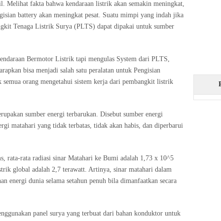
l. Melihat fakta bahwa kendaraan listrik akan semakin meningkat,
isian battery akan meningkat pesat. Suatu mimpi yang indah jika
ngkit Tenaga Listrik Surya (PLTS) dapat dipakai untuk sumber
Kendaraan Bermotor Listrik tapi mengulas System dari PLTS,
rapkan bisa menjadi salah satu peralatan untuk Pengisian
k semua orang mengetahui sistem kerja dari pembangkit listrik
erupakan sumber energi terbarukan. Disebut sumber energi
i matahari yang tidak terbatas, tidak akan habis, dan diperbarui
s, rata-rata radiasi sinar Matahari ke Bumi adalah 1,73 x 10^5
strik global adalah 2,7 terawatt. Artinya, sinar matahari dalam
n energi dunia selama setahun penuh bila dimanfaatkan secara
enggunakan panel surya yang terbuat dari bahan konduktor untuk