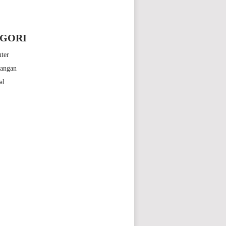
GORI
ter
bangan
al