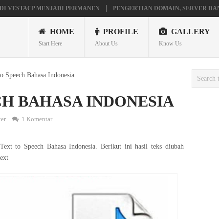
DI VESTACP MENJADI PERMANEN
PENGERTIAN DOMAIN, SERVER DA
AVILION X360
MAINAN ANDROID TV DI STB FIBERHOME HG680P
HOME
PROFILE
GALLERY
Start Here
About Us
Know Us
to Speech Bahasa Indonesia
CH BAHASA INDONESIA
er
1 Komentar
ext to Speech Bahasa Indonesia. Berikut ini hasil teks diubah
ext