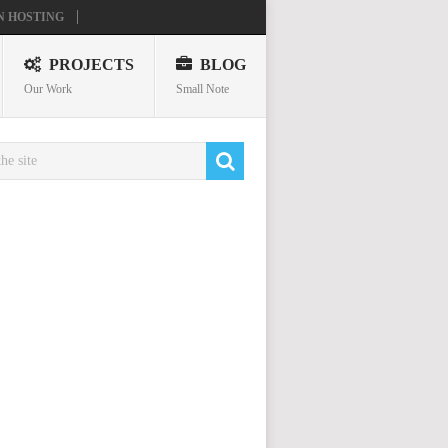
N HOSTING
PROJECTS
BLOG
Our Work
Small Note