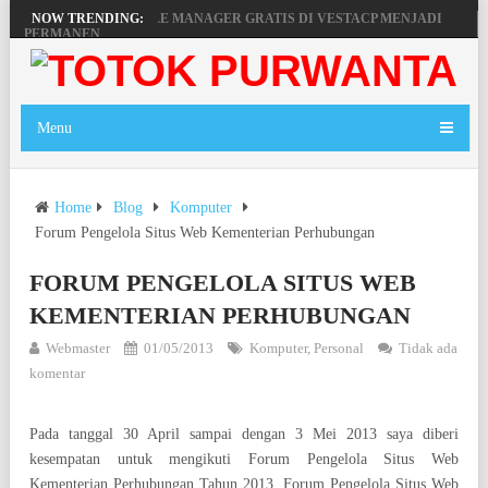
MENGAKTIFKAN FILE MANAGER GRATIS DI VESTACP MENJADI
NOW TRENDING:
PERMANEN
PENGERTIAN DOMAIN, SERVER DAN HOSTING
BEKERJA, BERMAIN DENGAN LAPTOP HP PAVILION X360
Menu
MAINAN ANDROID TV DI STB FIBERHOME HG680P
Home
Blog
Komputer
Forum Pengelola Situs Web Kementerian Perhubungan
FORUM PENGELOLA SITUS WEB
KEMENTERIAN PERHUBUNGAN
Webmaster
01/05/2013
Komputer
,
Personal
Tidak ada
komentar
Pada tanggal 30 April sampai dengan 3 Mei 2013 saya diberi
kesempatan untuk mengikuti Forum Pengelola Situs Web
Kementerian Perhubungan Tahun 2013. Forum Pengelola Situs Web