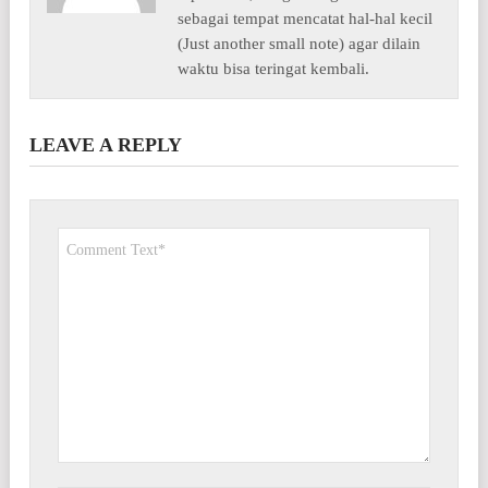
sebagai tempat mencatat hal-hal kecil
(Just another small note) agar dilain
waktu bisa teringat kembali.
LEAVE A REPLY