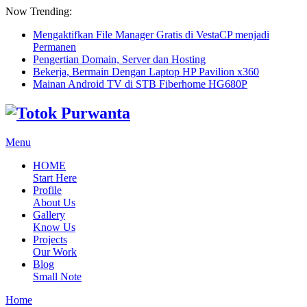
Now Trending:
Mengaktifkan File Manager Gratis di VestaCP menjadi
Permanen
Pengertian Domain, Server dan Hosting
Bekerja, Bermain Dengan Laptop HP Pavilion x360
Mainan Android TV di STB Fiberhome HG680P
Menu
HOME
Start Here
Profile
About Us
Gallery
Know Us
Projects
Our Work
Blog
Small Note
Home