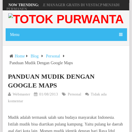
MENGAKTIFKAN FILE MANAGER GRATIS DI VESTACP MENJADI
NOW TRENDING:
PERMANEN
PENGERTIAN DOMAIN, SERVER DAN HOSTING
BEKERJA, BERMAIN DENGAN LAPTOP HP PAVILION X360
Menu
MAINAN ANDROID TV DI STB FIBERHOME HG680P
Home
Blog
Personal
Panduan Mudik Dengan Google Maps
PANDUAN MUDIK DENGAN
GOOGLE MAPS
Webmaster
01/08/2013
Personal
Tidak ada
komentar
Mudik adalah termasuk salah satu budaya masyarakat Indonesia.
Istilah mudik bisa diartikan pulang kampung. Yaitu pulang ke daerah
asal dari kota lain. Momen mudik identik dengan hari Raya Idul