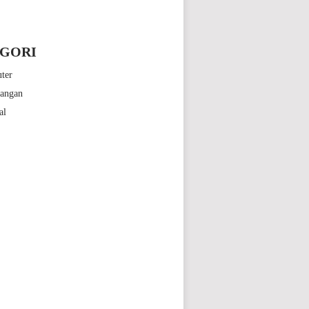
GORI
ter
bangan
al