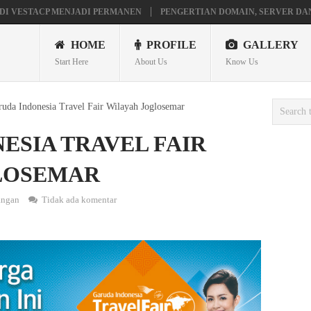
DI VESTACP MENJADI PERMANEN
PENGERTIAN DOMAIN, SERVER DA
AVILION X360
MAINAN ANDROID TV DI STB FIBERHOME HG680P
HOME
PROFILE
GALLERY
Start Here
About Us
Know Us
uda Indonesia Travel Fair Wilayah Joglosemar
ESIA TRAVEL FAIR
LOSEMAR
angan
Tidak ada komentar