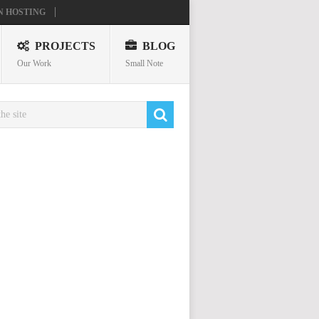
N HOSTING
PROJECTS
BLOG
Our Work
Small Note