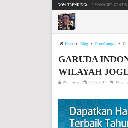
MENGAKTIFKAN FILE MANAGER GRATIS 
NOW TRENDING:
BEKERJA, BERMAIN DENGAN LAPTOP HP P
Home
Blog
Penerbangan
Gar
GARUDA INDON
WILAYAH JOG
Webmaster
17/09/2014
Penerb