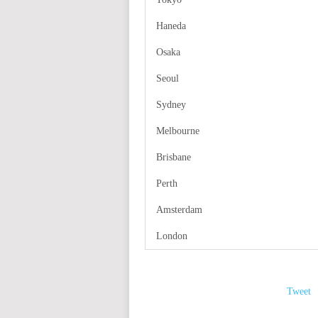
Haneda
Osaka
Seoul
Sydney
Melbourne
Brisbane
Perth
Amsterdam
London
Tweet