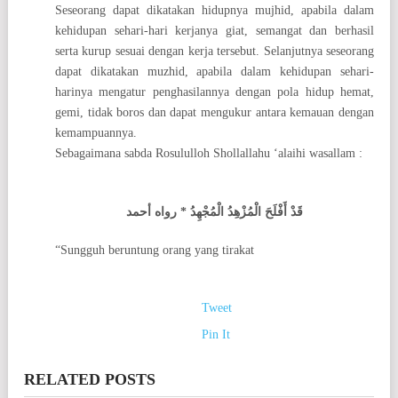
Seseorang dapat dikatakan hidupnya mujhid, apabila dalam
kehidupan sehari-hari kerjanya giat, semangat dan berhasil
serta kurup sesuai dengan kerja tersebut. Selanjutnya seseorang
dapat dikatakan muzhid, apabila dalam kehidupan sehari-
harinya mengatur penghasilannya dengan pola hidup hemat,
gemi, tidak boros dan dapat mengukur antara kemauan dengan
kemampuannya.
Sebagaimana sabda Rosululloh Shollallahu ‘alaihi wasallam :
قَدْ أَفْلَحَ الْمُزْهِدُ الْمُجْهِدُ * رواه أحمد
“Sungguh beruntung orang yang tirakat
Tweet
Pin It
RELATED POSTS