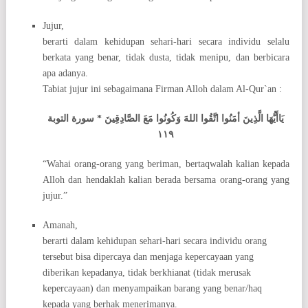
Jujur,
berarti dalam kehidupan sehari-hari secara individu selalu
berkata yang benar, tidak dusta, tidak menipu, dan berbicara
apa adanya.
Tabiat jujur ini sebagaimana Firman Alloh dalam Al-Qur`an :
يَاأَيُّهَا الَّذِينَ أمَنُوا اتَّقُوا اللهَ وَكُونُوا مَعَ الصَّادِقِينَ * سورة التوبة
١١٩
“Wahai orang-orang yang beriman, bertaqwalah kalian kepada
Alloh dan hendaklah kalian berada bersama orang-orang yang
jujur.”
Amanah,
berarti dalam kehidupan sehari-hari secara individu orang
tersebut bisa dipercaya dan menjaga kepercayaan yang
diberikan kepadanya, tidak berkhianat (tidak merusak
kepercayaan) dan menyampaikan barang yang benar/haq
kepada yang berhak menerimanya.