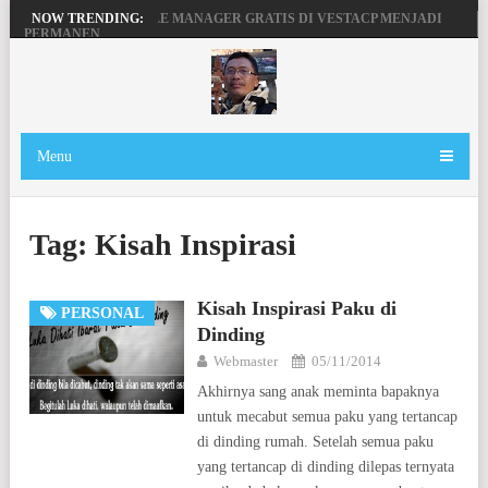
MENGAKTIFKAN FILE MANAGER GRATIS DI VESTACP MENJADI
NOW TRENDING:
PERMANEN
PENGERTIAN DOMAIN, SERVER DAN HOSTING
BEKERJA, BERMAIN DENGAN LAPTOP HP PAVILION X360
MAINAN ANDROID TV DI STB FIBERHOME HG680P
Menu
Tag:
Kisah Inspirasi
Kisah Inspirasi Paku di
PERSONAL
Dinding
Webmaster
05/11/2014
Akhirnya sang anak meminta bapaknya
untuk mecabut semua paku yang tertancap
di dinding rumah. Setelah semua paku
yang tertancap di dinding dilepas ternyata