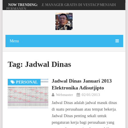
MENGAKTIFKAN FILE MANAGER GRATIS DI VESTACP MENJADI
NOW TRENDING:
PERMANEN
PENGERTIAN DOMAIN, SERVER DAN HOSTING
BEKERJA, BERMAIN DENGAN LAPTOP HP PAVILION X360
MAINAN ANDROID TV DI STB FIBERHOME HG680P
Menu
Tag:
Jadwal Dinas
Jadwal Dinas Januari 2013
PERSONAL
Elektronika Adisutjipto
Webmaster
02/01/2013
Jadwal Dinas adalah jadwal masuk dinas
di suatu perusahaan atau tempat bekerja.
Jadwal Dinas penting sekali untuk
pengaturan kerja bagi perusahaan yang