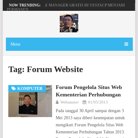
MENGAKTIFKAN FILE MANAGER GRATIS DI VESTACP MENJADI
NOW TRENDING:
PERMANEN
PENGERTIAN DOMAIN, SERVER DAN HOSTING
BEKERJA, BERMAIN DENGAN LAPTOP HP PAVILION X360
MAINAN ANDROID TV DI STB FIBERHOME HG680P
Menu
Tag:
Forum Website
Forum Pengelola Situs Web
KOMPUTER
Kementerian Perhubungan
Webmaster
01/05/2013
Pada tanggal 30 April sampai dengan 3
Mei 2013 saya diberi kesempatan untuk
mengikuti Forum Pengelola Situs Web
Kementerian Perhubungan Tahun 2013.