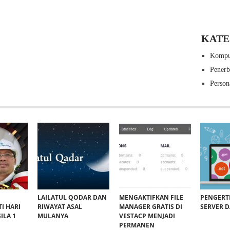
KATE
Kompu
Pener
Person
LAILATUL QODAR DAN
MENGAKTIFKAN FILE
PENGERT
I HARI
RIWAYAT ASAL
MANAGER GRATIS DI
SERVER 
ILA 1
MULANYA
VESTACP MENJADI
PERMANEN