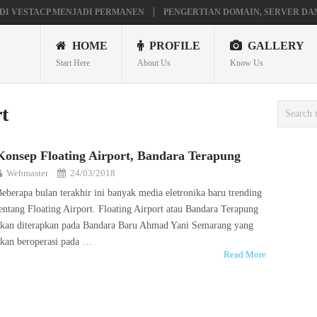
DI VESTACP MENJADI PERMANEN
PENGERTIAN DOMAIN, SERVER DA
AVILION X360
MAINAN ANDROID TV DI STB FIBERHOME HG680P
HOME
PROFILE
GALLERY
Start Here
About Us
Know Us
t
Konsep Floating Airport, Bandara Terapung
Webmaster
24/03/2018
eberapa bulan terakhir ini banyak media eletronika baru trending
entang Floating Airport. Floating Airport atau Bandara Terapung
akan diterapkan pada Bandara Baru Ahmad Yani Semarang yang
akan beroperasi pada …
Read More