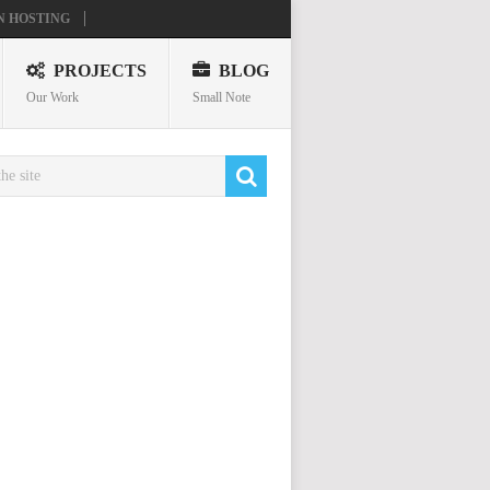
N HOSTING
PROJECTS
BLOG
Our Work
Small Note