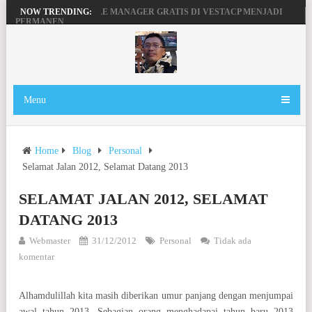
MENGAKTIFKAN FILE MANAGER GRATIS DI VESTACP MENJADI
NOW TRENDING:
PERMANEN
PENGERTIAN DOMAIN, SERVER DAN HOSTING
BEKERJA, BERMAIN DENGAN LAPTOP HP PAVILION X360
MAINAN ANDROID TV DI STB FIBERHOME HG680P
Menu
Home
Blog
Personal
Selamat Jalan 2012, Selamat Datang 2013
SELAMAT JALAN 2012, SELAMAT
DATANG 2013
Webmaster
31/12/2012
Personal
Tidak ada
komentar
Alhamdulillah kita masih diberikan umur panjang dengan menjumpai
awal tahun 2013. Sebagian orang menghadapai tahun baru 2013