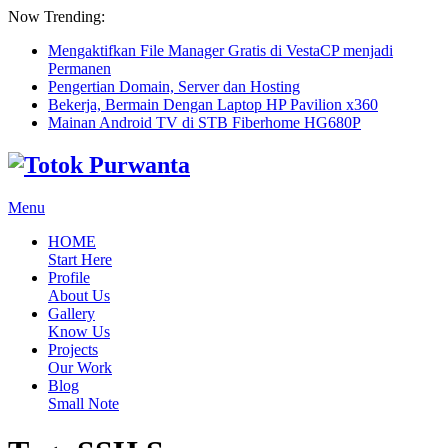
Now Trending:
Mengaktifkan File Manager Gratis di VestaCP menjadi
Permanen
Pengertian Domain, Server dan Hosting
Bekerja, Bermain Dengan Laptop HP Pavilion x360
Mainan Android TV di STB Fiberhome HG680P
Menu
HOME
Start Here
Profile
About Us
Gallery
Know Us
Projects
Our Work
Blog
Small Note