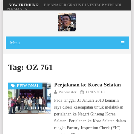
MENGAKTIFKAN FILE MANAGER GRATIS DI VESTACP MENJADI
NOW TRENDING:
PERMANEN
PENGERTIAN DOMAIN, SERVER DAN HOSTING
BEKERJA, BERMAIN DENGAN LAPTOP HP PAVILION X360
MAINAN ANDROID TV DI STB FIBERHOME HG680P
Menu
Tag:
OZ 761
Perjalanan ke Korea Selatan
PERSONAL
Webmaster
11/02/2018
Pada tanggal 31 Januari 2018 kemarin
saya diberi kesempatan untuk melakukan
perjalanan ke Negeri Ginseng Korea
Selatan. Perjalanan ke Kore Selatan dalam
rangka Factory Inspection Check (FIC)