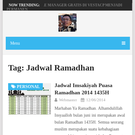
MENGAKTIFKAN FILE MANAGER GRATIS DI VESTACP MENJADI
NOW TRENDING:
PERMANEN
PENGERTIAN DOMAIN, SERVER DAN HOSTING
BEKERJA, BERMAIN DENGAN LAPTOP HP PAVILION X360
MAINAN ANDROID TV DI STB FIBERHOME HG680P
Menu
Tag:
Jadwal Ramadhan
Jadwal Imsakiyah Puasa
PERSONAL
Ramadhan 2014 1435H
Webmaster
12/06/2014
Marhaban Ya Ramadhan. Alhamdulillah
Insyaalloh bulan juni ini merupakan awal
bulan Ramadhan 1435H. Semua seorang
muslim merupakan suatu kebahagiaan