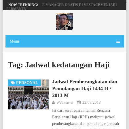
MENGAKTIFKAN FILE MANAGER GRATIS DI VESTACP MENJADI
NOW TRENDING:
PERMANEN
PENGERTIAN DOMAIN, SERVER DAN HOSTING
BEKERJA, BERMAIN DENGAN LAPTOP HP PAVILION X360
MAINAN ANDROID TV DI STB FIBERHOME HG680P
Menu
Tag:
Jadwal kedatangan Haji
Jadwal Pemberangkatan dan
PERSONAL
Pemulangan Haji 1434 H /
2013 M
Webmaster
22/08/2013
Isi dari surat edaran tentan Rencana
Perjalanan Haji (RPH) meliputi jadwal
pemberangkatan dan pemulangan jamaah