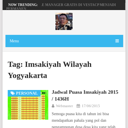
MENGAKTIFKAN FILE MANAGER GRATIS DI VESTACP MENJADI
NOW TRENDING:
PERMANEN
PENGERTIAN DOMAIN, SERVER DAN HOSTING
BEKERJA, BERMAIN DENGAN LAPTOP HP PAVILION X360
MAINAN ANDROID TV DI STB FIBERHOME HG680P
Menu
Tag:
Imsakiyah Wilayah
Yogyakarta
Jadwal Puasa Imsakiyah 2015
PERSONAL
/ 1436H
Webmaster
17/06/2015
Semoga puasa kita di tahun ini bisa
mendapatkan pahala yang pol dan
pengampunan dosa dosa kita yang telah