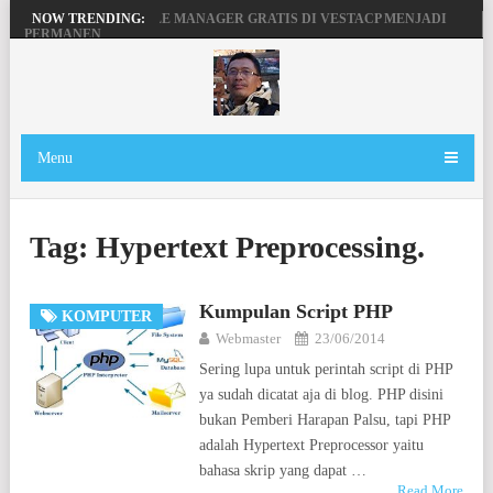
MENGAKTIFKAN FILE MANAGER GRATIS DI VESTACP MENJADI
NOW TRENDING:
PERMANEN
PENGERTIAN DOMAIN, SERVER DAN HOSTING
BEKERJA, BERMAIN DENGAN LAPTOP HP PAVILION X360
MAINAN ANDROID TV DI STB FIBERHOME HG680P
Menu
Tag:
Hypertext Preprocessing.
Kumpulan Script PHP
KOMPUTER
Webmaster
23/06/2014
Sering lupa untuk perintah script di PHP
ya sudah dicatat aja di blog. PHP disini
bukan Pemberi Harapan Palsu, tapi PHP
adalah Hypertext Preprocessor yaitu
bahasa skrip yang dapat …
Read More