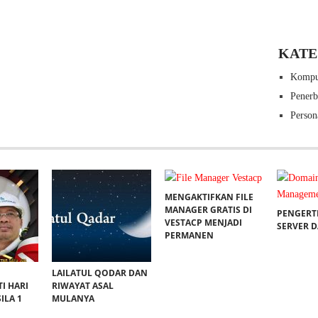
KATE
Kompu
Pener
Person
MENGAKTIFKAN FILE
MANAGER GRATIS DI
PENGERT
VESTACP MENJADI
SERVER 
PERMANEN
LAILATUL QODAR DAN
I HARI
RIWAYAT ASAL
ILA 1
MULANYA