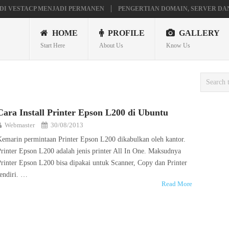
DI VESTACP MENJADI PERMANEN
PENGERTIAN DOMAIN, SERVER DA
AVILION X360
MAINAN ANDROID TV DI STB FIBERHOME HG680P
HOME
PROFILE
GALLERY
Start Here
About Us
Know Us
Cara Install Printer Epson L200 di Ubuntu
Webmaster
30/08/2013
Kemarin permintaan Printer Epson L200 dikabulkan oleh kantor.
Printer Epson L200 adalah jenis printer All In One. Maksudnya
Printer Epson L200 bisa dipakai untuk Scanner, Copy dan Printer
sendiri. …
Read More