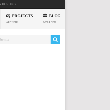
N HOSTING
PROJECTS
BLOG
Our Work
Small Note