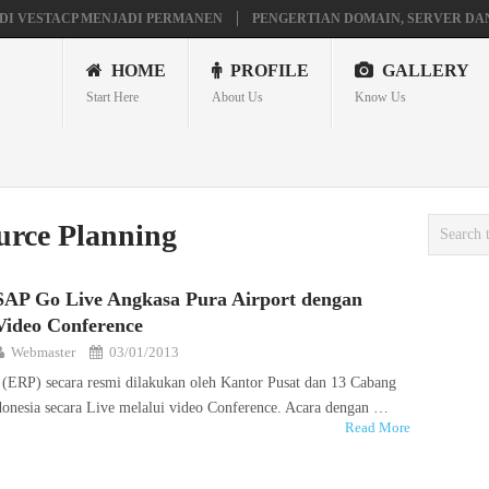
DI VESTACP MENJADI PERMANEN
PENGERTIAN DOMAIN, SERVER DA
AVILION X360
MAINAN ANDROID TV DI STB FIBERHOME HG680P
HOME
PROFILE
GALLERY
Start Here
About Us
Know Us
urce Planning
SAP Go Live Angkasa Pura Airport dengan
Video Conference
Webmaster
03/01/2013
 (ERP) secara resmi dilakukan oleh Kantor Pusat dan 13 Cabang
donesia secara Live melalui video Conference. Acara dengan …
Read More