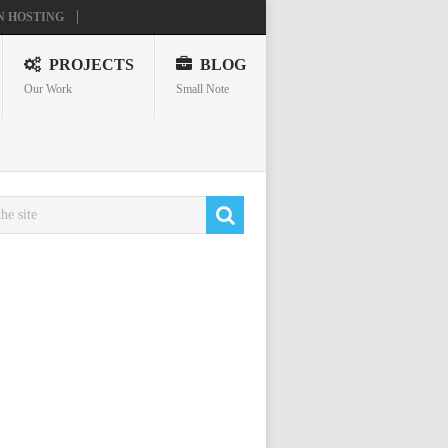
N HOSTING
PROJECTS
BLOG
Our Work
Small Note