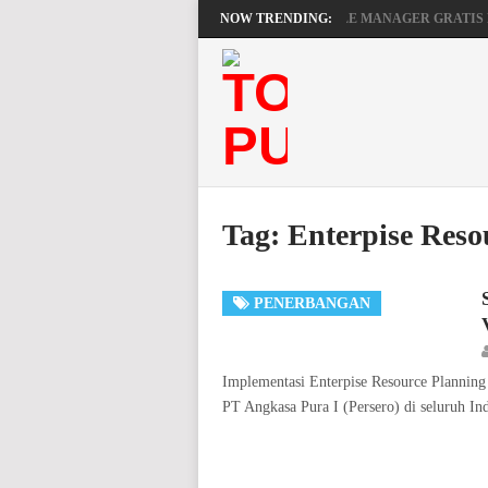
MENGAKTIFKAN FILE MANAGER GRATIS 
NOW TRENDING:
BEKERJA, BERMAIN DENGAN LAPTOP HP P
Tag:
Enterpise Reso
PENERBANGAN
Implementasi Enterpise Resource Planning
PT Angkasa Pura I (Persero) di seluruh In