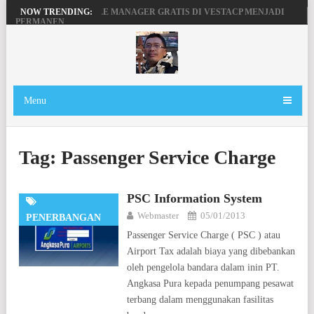
MENGAKTIFKAN FILE MANAGER GRATIS DI VESTACP MENJADI
NOW TRENDING:
PERMANEN
PENGERTIAN DOMAIN, SERVER DAN HOSTING
BEKERJA, BERMAIN DENGAN LAPTOP HP PAVILION X360
MAINAN ANDROID TV DI STB FIBERHOME HG680P
Menu
Tag:
Passenger Service Charge
PSC Information System
Webmaster
05/01/2013
PENERBANGAN
Passenger Service Charge ( PSC ) atau
Airport Tax adalah biaya yang dibebankan
oleh pengelola bandara dalam inin PT.
Angkasa Pura kepada penumpang pesawat
terbang dalam menggunakan fasilitas